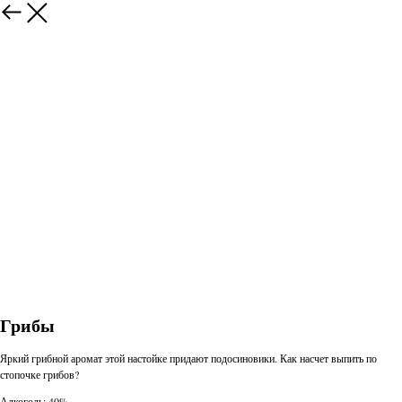
Грибы
Яркий грибной аромат этой настойке придают подосиновики. Как насчет выпить по
стопочке грибов?
Алкоголь: 40%