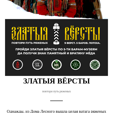
ЗЛАТЫЯ ВЁРСТЫ
повтори путь ряженых
Однажды, из Дома Лесного вышла целая ватага ряженых