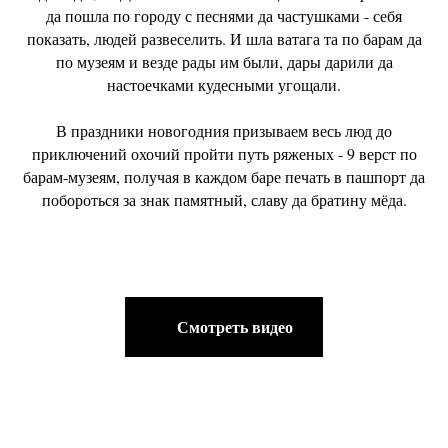
да пошла по городу с песнями да частушками - себя
показать, людей развеселить. И шла ватага та по барам да
по музеям и везде рады им были, дары дарили да
настоечками кудесными угощали.
В праздники новогодния призываем весь люд до
приключений охочий пройти путь ряженых - 9 верст по
барам-музеям, получая в каждом баре печать в пашпорт да
побороться за знак памятный, славу да братину мёда.
Смотреть видео